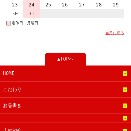
23
24
25
26
27
28
29
30
31
定休日：月曜日
当月に戻る
▲TOPへ
HOME
こだわり
お品書き
店舗紹介