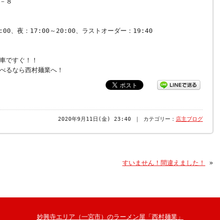
－８
0
：17:00～20:00、ラストオーダー：19:40
車ですぐ！！
べるなら西村麺業へ！
2020年9月11日(金) 23:40 ｜ カテゴリー：
店主ブログ
すいません！間違えました！
»
妙興寺エリア（一宮市）のラーメン屋「西村麺業」