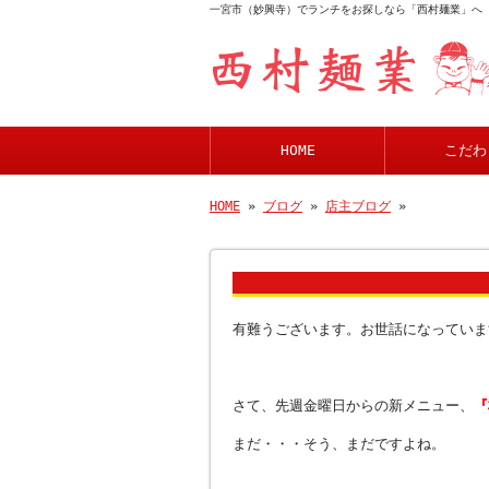
一宮市（妙興寺）でランチをお探しなら「西村麺業」へ
HOME
こだわ
HOME
»
ブログ
»
店主ブログ
»
有難うございます。お世話になっていま
さて、先週金曜日からの新メニュー、
『
まだ・・・そう、まだですよね。