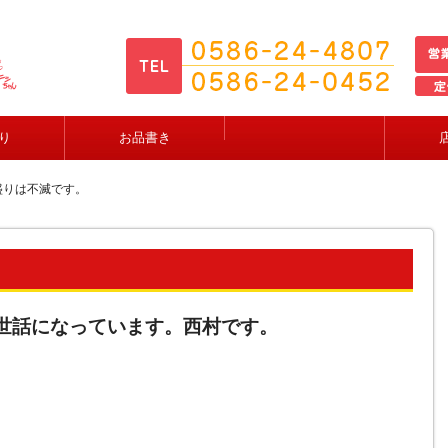
り
お品書き
盛りは不滅です。
世話になっています。西村です。