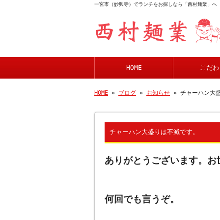
一宮市（妙興寺）でランチをお探しなら「西村麺業」へ
HOME
こだわ
HOME
»
ブログ
»
お知らせ
» チャーハン大
チャーハン大盛りは不滅です。
ありがとうございます。お
何回でも言うぞ。