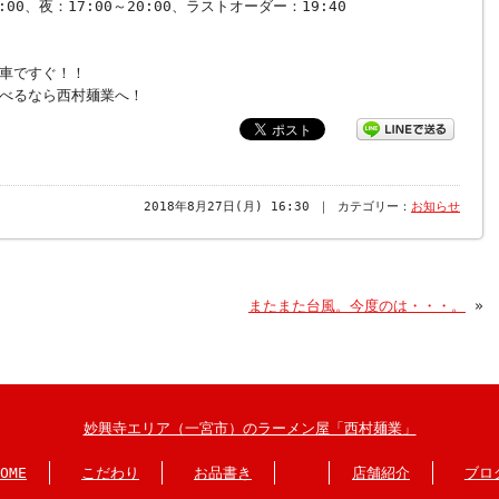
：17:00～20:00、ラストオーダー：19:40
車ですぐ！！
べるなら西村麺業へ！
2018年8月27日(月) 16:30 ｜ カテゴリー：
お知らせ
またまた台風。今度のは・・・。
»
妙興寺エリア（一宮市）のラーメン屋「西村麺業」
OME
こだわり
お品書き
店舗紹介
ブロ