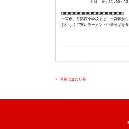
土日 昼：11:00～15:00、夜
□■□■□■□■□■□■□■□■□■□■□■□■□■□
一宮市、丹陽西小学校そば、一宮駅から
おいしくて安いラーメン・中華そばを食
«
今年は当たり年
H