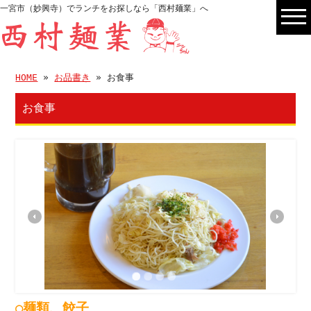
一宮市（妙興寺）でランチをお探しなら「西村麺業」へ
HOME
»
お品書き
» お食事
お食事
○麺類、餃子